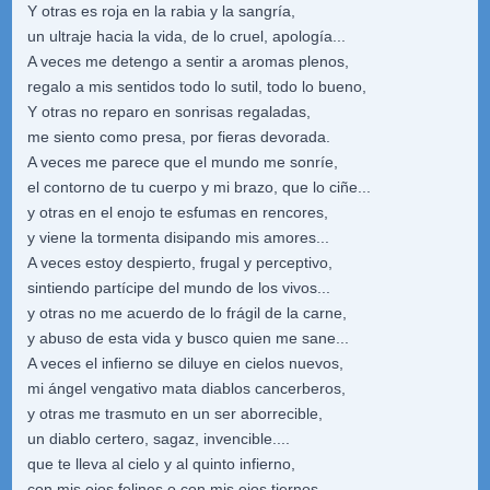
Y otras es roja en la rabia y la sangría,
un ultraje hacia la vida, de lo cruel, apología...
A veces me detengo a sentir a aromas plenos,
regalo a mis sentidos todo lo sutil, todo lo bueno,
Y otras no reparo en sonrisas regaladas,
me siento como presa, por fieras devorada.
A veces me parece que el mundo me sonríe,
el contorno de tu cuerpo y mi brazo, que lo ciñe...
y otras en el enojo te esfumas en rencores,
y viene la tormenta disipando mis amores...
A veces estoy despierto, frugal y perceptivo,
sintiendo partícipe del mundo de los vivos...
y otras no me acuerdo de lo frágil de la carne,
y abuso de esta vida y busco quien me sane...
A veces el infierno se diluye en cielos nuevos,
mi ángel vengativo mata diablos cancerberos,
y otras me trasmuto en un ser aborrecible,
un diablo certero, sagaz, invencible....
que te lleva al cielo y al quinto infierno,
con mis ojos felinos o con mis ojos tiernos.