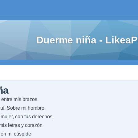
Duerme niña - Likea
ña
entre mis brazos
quí. Sobre mi hombro,
 mujer, con tus derechos,
mis letras y corazón
 en mi cúspide