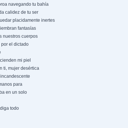
 proa navegando tu bahía
da calidez de tu ser
quedar placidamente inertes
siembran fantasías
s nuestros cuerpos
 por el dictado
e
ncienden mi piel
 ti, mujer desértica
 incandescente
 manos para
lba en un solo
odiga todo