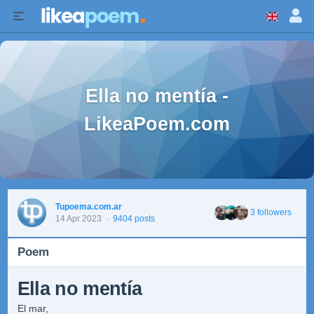
Ella no mentía -
LikeaPoem.com
Tupoema.com.ar
3 followers
14 Apr 2023
·
9404 posts
Poem
Ella no mentía
El mar,