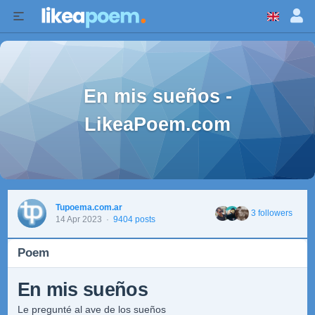
En mis sueños -
LikeaPoem.com
Tupoema.com.ar
3 followers
14 Apr 2023
·
9404 posts
Poem
En mis sueños
Le pregunté al ave de los sueños