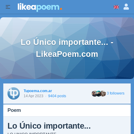
Lo Único importante... -
LikeaPoem.com
Tupoema.com.ar
3 followers
14 Apr 2023
·
9404 posts
Poem
Lo Único importante...