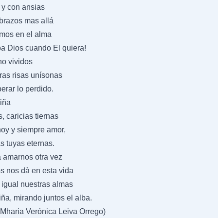
 y con ansias
brazos mas allá
mos en el alma
a Dios cuando El quiera!
no vividos
tras risas unísonas
perar lo perdido.
iña
 caricias tiernas
hoy y siempre amor,
s tuyas eternas.
 amarnos otra vez
s nos dà en esta vida
 igual nuestras almas
ña, mirando juntos el alba.
a Mharia Verónica Leiva Orrego)