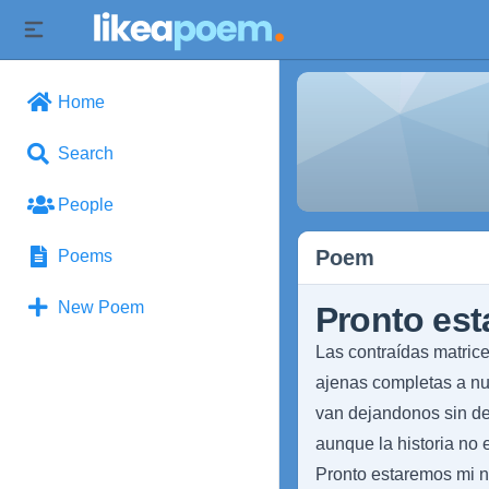
Home
Search
People
Poem
Poems
New Poem
Pronto est
Las contraídas matric
ajenas completas a nu
van dejandonos sin d
aunque la historia no 
Pronto estaremos mi ni