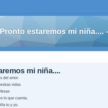
Pronto estaremos mi niña...
aremos mi niña....
es del amor
estras vidas
efesas
es lo que cuenta.
ña tu y yo.