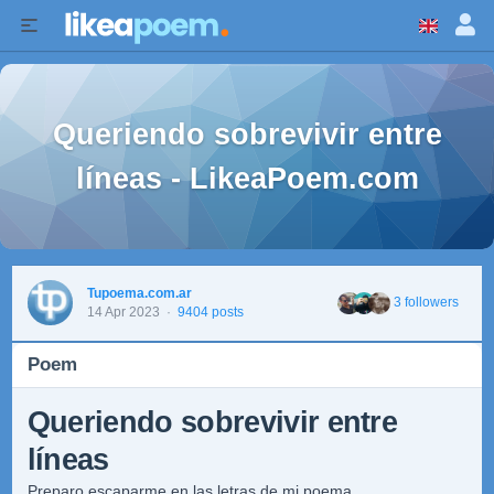
Queriendo sobrevivir entre
líneas - LikeaPoem.com
Tupoema.com.ar
3 followers
14 Apr 2023
·
9404 posts
Poem
Queriendo sobrevivir entre
líneas
Preparo escaparme en las letras de mi poema