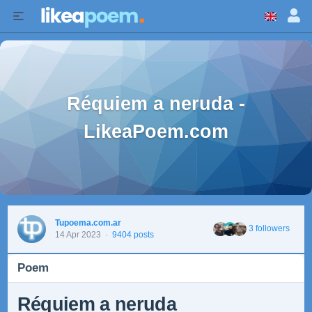
Réquiem a neruda -
LikeaPoem.com
Tupoema.com.ar
3 followers
14 Apr 2023
·
9404 posts
Poem
Réquiem a neruda