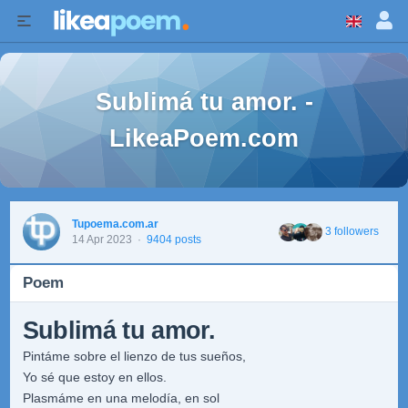
Sublimá tu amor. -
LikeaPoem.com
Tupoema.com.ar
3 followers
14 Apr 2023
·
9404 posts
Poem
Sublimá tu amor.
Pintáme sobre el lienzo de tus sueños,
Yo sé que estoy en ellos.
Plasmáme en una melodía, en sol