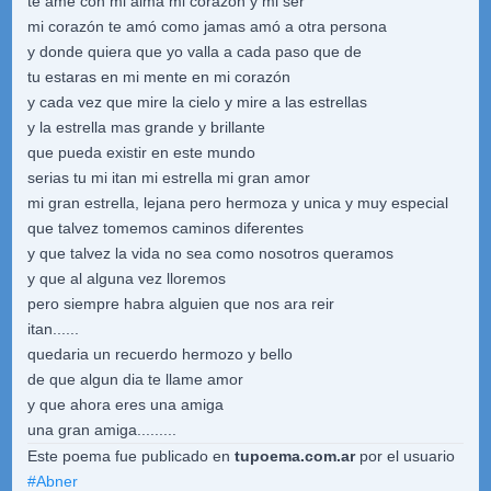
te amé con mi alma mi corazón y mi ser
mi corazón te amó como jamas amó a otra persona
y donde quiera que yo valla a cada paso que de
tu estaras en mi mente en mi corazón
y cada vez que mire la cielo y mire a las estrellas
y la estrella mas grande y brillante
que pueda existir en este mundo
serias tu mi itan mi estrella mi gran amor
mi gran estrella, lejana pero hermoza y unica y muy especial
que talvez tomemos caminos diferentes
y que talvez la vida no sea como nosotros queramos
y que al alguna vez lloremos
pero siempre habra alguien que nos ara reir
itan......
quedaria un recuerdo hermozo y bello
de que algun dia te llame amor
y que ahora eres una amiga
una gran amiga.........
Este poema fue publicado en
tupoema.com.ar
por el usuario
#
Abner