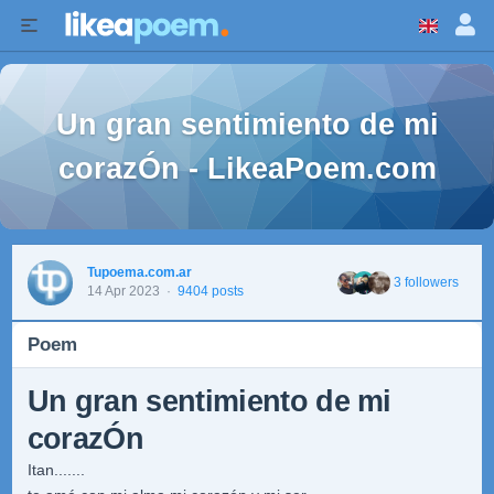
Un gran sentimiento de mi
corazÓn - LikeaPoem.com
Tupoema.com.ar
3 followers
14 Apr 2023
·
9404 posts
Poem
Un gran sentimiento de mi
corazÓn
Itan.......