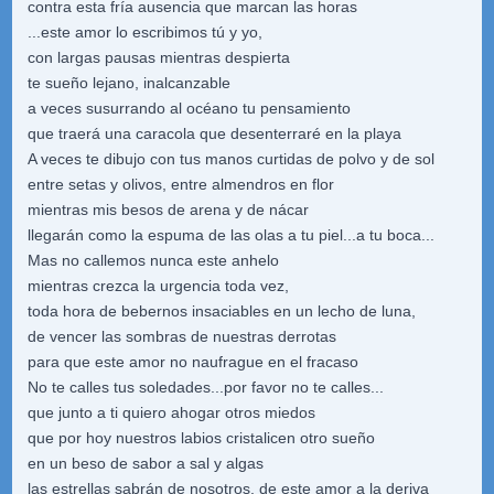
contra esta fría ausencia que marcan las horas
...este amor lo escribimos tú y yo,
con largas pausas mientras despierta
te sueño lejano, inalcanzable
a veces susurrando al océano tu pensamiento
que traerá una caracola que desenterraré en la playa
A veces te dibujo con tus manos curtidas de polvo y de sol
entre setas y olivos, entre almendros en flor
mientras mis besos de arena y de nácar
llegarán como la espuma de las olas a tu piel...a tu boca...
Mas no callemos nunca este anhelo
mientras crezca la urgencia toda vez,
toda hora de bebernos insaciables en un lecho de luna,
de vencer las sombras de nuestras derrotas
para que este amor no naufrague en el fracaso
No te calles tus soledades...por favor no te calles...
que junto a ti quiero ahogar otros miedos
que por hoy nuestros labios cristalicen otro sueño
en un beso de sabor a sal y algas
las estrellas sabrán de nosotros, de este amor a la deriva