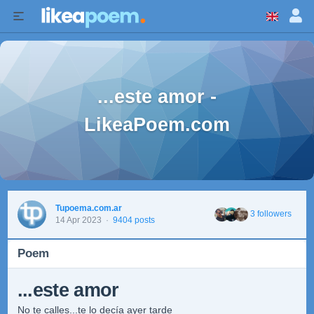
...este amor -
LikeaPoem.com
Tupoema.com.ar
3 followers
14 Apr 2023
·
9404 posts
Poem
...este amor
No te calles...te lo decía ayer tarde