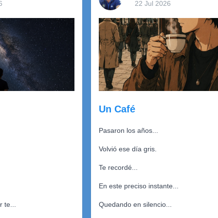
6
22 Jul 2026
Un Café
Pasaron los años...
Volvió ese día gris.
Te recordé...
En este preciso instante...
 te...
Quedando en silencio...