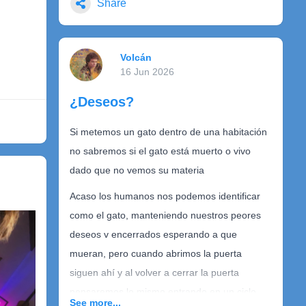
que hay detrás de mí,
Share
de tí...de nosotros
Y pensar que ese tiempo
Volcán
que hemos vivido
16 Jun 2026
ya no existe
¿Deseos?
y no lo volveremos a vivir
¿Incertidumbre de existencia
Si metemos un gato dentro de una habitación
continua?
no sabremos si el gato está muerto o vivo
dado que no vemos su materia
No lo sé...pero
¡hoy es un nuevo día!
Acaso los humanos nos podemos identificar
Tuhma Kani
como el gato, manteniendo nuestros peores
deseos v encerrados esperando a que
mueran, pero cuando abrimos la puerta
siguen ahí y al volver a cerrar la puerta
pensaremos lo mismo entrando en un ciclo
See more...