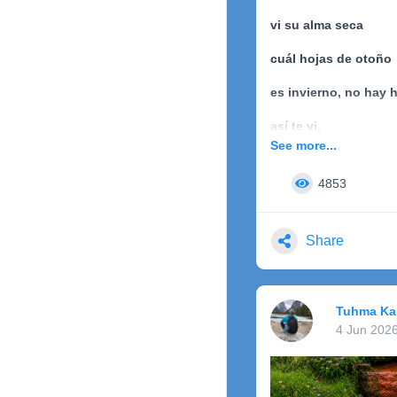
vi su alma seca
cuál hojas de otoño
es invierno, no hay 
así te vi,
See more...
vacía sin mirada b
4853
mirada desolada
tu interior, estanco c
Share
Ni se nota claro,
no se nota
Tuhma Ka
no pudiste más
4 Jun 202
el dolor físico
el dolor del alma