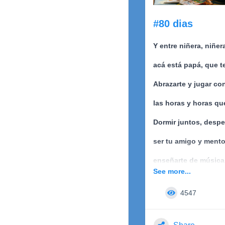
En mi inmensa oscuri
#80 dias
Lo que es la vía láctea
Y entre niñera, niñera
A través de mis sentim
acá está papá, que t
Autor: (SNLB023) Sa
Brito.
Abrazarte y jugar co
Lunes 27 de Julio d
las horas y horas qu
Argentina.
Dormir juntos, despe
ser tu amigo y mento
enseñarte de música, 
See more...
Te extraño hijito.
4547
La semana que viene
Martin, papá...