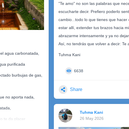
"Te amo" no son las palabras que nece
pasarela, las calles de tierra mojadas 
escucharte decir. Prefiero poderlo senti
rocío y las cloacas. Y en la esquina, u
cambio...todo lo que tienes que hacer 
tan
hombre parado, viendo cómo el tiemp
estar allí, extender tus brazos hacia mi
dobla para cruzar sus vidas. Él siente
hos
abrazarme intensamente y ya no dejar
siempre estuviste ahí.
Así, no tendrás que volver a decir: Te
Mirá cómo corre, mirá su juventud. Es
el agua carbonatada,
Tuhma Kani
colectivo. Mirá cómo duerme, cómo llo
ua purificada
el humo del cigarro disipándose en el
6638
de una noche de invierno. Mirá cómo f
yectado burbujas de gas,
nde?
cómo se besan... están construyendo 
.
hermoso.
Share
que no aporta nada,
as
Ella tose, él no duerme. Ella lee, él es
atada,
no comió, mira una vidriera sin compra
Tuhma Kani
ya no importa. Veintidós años caminó.
26 May 2026
o te da placer
Veintidós años no son nada.