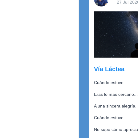
27 Jul 202
Vía Láctea
Cuándo estuve...
Eras lo más cercano...
A una sincera alegría.
Cuándo estuve...
No supe cómo apreciar