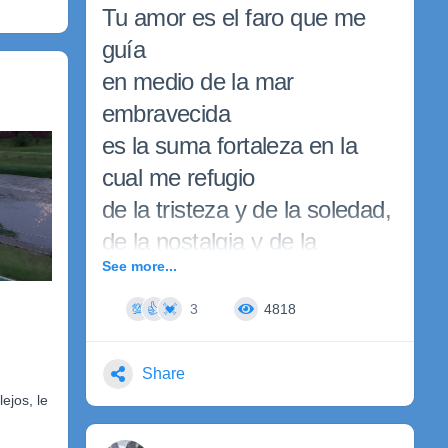
Tu amor es el faro que me
guía
en medio de la mar
embravecida
es la suma fortaleza en la
cual me refugio
de la tristeza y de la soledad,
de la nostalgia y de la
See more...
melancolía.
3
4818
💯
👍
💓
Tú eres la energía inagotable
que me impulsa a seguir
Share
adelante
ejos, le
por la solitaria y serpenteante