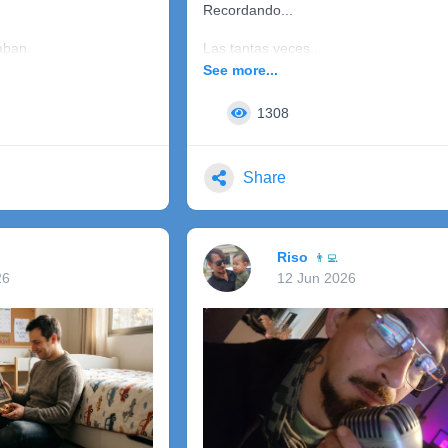
Recordando...
aban.
Las tantas veces...
See more...
Que me besaste.
1308
.
Tomando un café...
nada.
Miro a las parejas...
Share
..
Cómo un reflejo...
ra,
De lo que eramos tú y yo...
Riso
👨‍💻
.
Una historia bonita de antes.
26
12 Jun 2026
El naufragio de recuerdos...
untaba.
Viene hacía mi...
Quitándome el poco aire.
er...
De saber que ya no estás aquí.