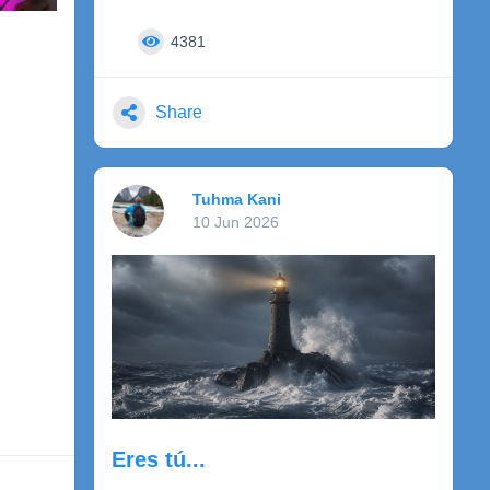
dónde solo deseamos que esos deseos
desaparezcan al abrir la puerta pero siempre
4381
se mantienen ahí, en lo más oscuro y
degenerado de nuestro ser?
Share
Tuhma Kani
10 Jun 2026
.
Eres tú...