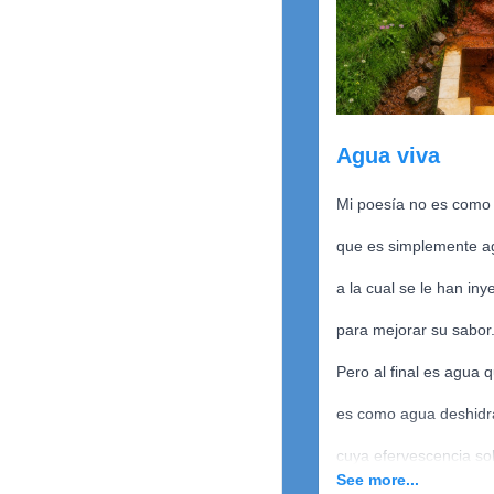
el no aguantar fingir,
así otros no se exal
se sientan satisfec
Agua viva
no incomodar
Mi poesía no es como 
luego reclaman
que es simplemente ag
por no llamarlos.
a la cual se le han in
¿Quién los compre
para mejorar su sabor
Viven en su mundo
Pero al final es agua 
con sus propias vid
es como agua deshidr
ahí no cabes tú
cuya efervescencia sol
oscuro ese destino
See more...