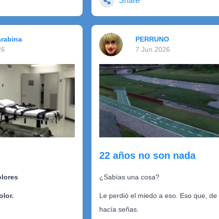
Share
Y qué más puedo pedir de vos...
rabina
PERRUNO
26
7 Jun 2026
22 años no son nada
olores
¿Sabías una cosa?
olor.
Le perdió el miedo a eso. Eso que, de l
hacía señas.