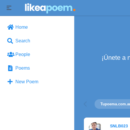
Home
Search
People
¡Únete a 
Poems
New Poem
Tupoema.com.a
SNLB023