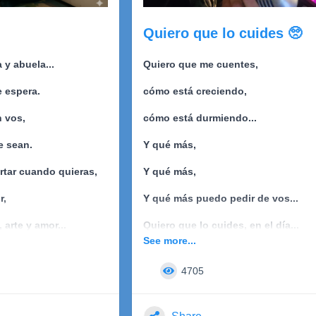
dad,
Terminando la aquí...
Quiero que lo cuides 🥺
...
Vuelvo a mi momento.
 y abuela...
Quiero que me cuentes,
ientos.
e espera.
cómo está creciendo,
ntiago Nahuel Lopez
n vos,
cómo está durmiendo...
el 2026, Tucumán,
e sean.
Y qué más,
rtar cuando quieras,
Y qué más,
r,
Y qué más puedo pedir de vos...
arte y amor...
Quiero que lo cuides, en el día...
See more...
Quiero que lo mimes... en la noche..
4705
 nos vemos mi amor.
Y qué más,
Y qué más,