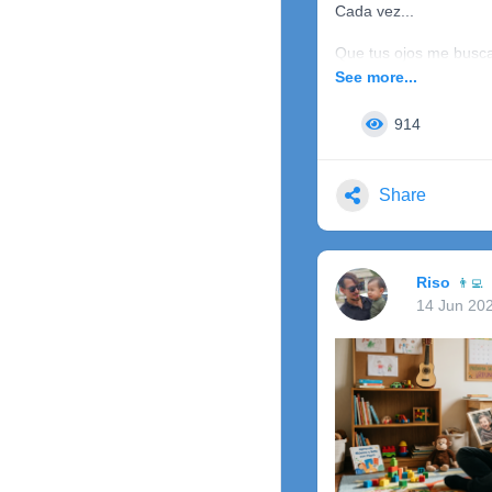
Cada vez...
Que tus ojos me busc
See more...
No sé yo...
914
Fuiste lo que es amar..
En silencio, sin decir 
Share
Aunque el sentimiento.
Por dentro me impulsa
Riso
👨‍💻
Volvía a esconder me..
14 Jun 20
Por temor a romper,
Lo que a ambos, nos j
Cuándo estuve...
Me moría por hacerte v