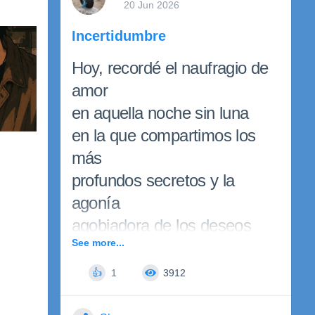
20 Jun 2026
Incertidumbre
Hoy, recordé el naufragio de
amor
en aquella noche sin luna
en la que compartimos los
más
profundos secretos y la
agonía
agobiadora de los deseos
See more...
Cómo se pasa el tiempo
y aún desconocemos
1
3912
👍
que nos depara el futuro