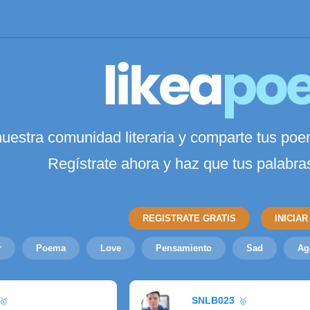
nuestra comunidad literaria y comparte tus poe
Regístrate ahora y haz que tus palabr
REGISTRATE GRATIS
INICIAR
r
Poema
Love
Pensamiento
Sad
Ag
SNLB023
🥇
🥇