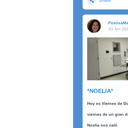
Share
PoetisaMa
10 Jun 20
*NOELIA*
Hoy es Viernes de D
viernes de un gran d
Noelia nos caló