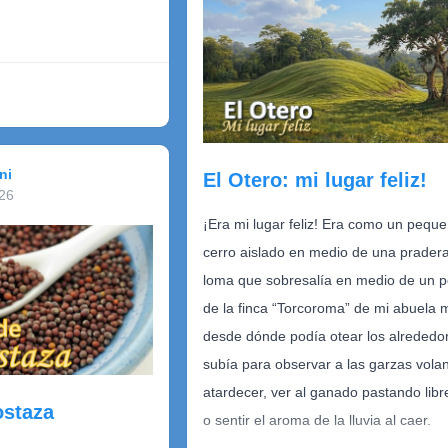
.
Y llegó al lugar donde nació. O tal vez,
a mineral,
donde volvió a nacer.
ea que brota de un
 oligoelementos,
ntada.
ni
El Otero: mi lugar feliz!
n ni tener un olor
26
¡Era mi lugar feliz! Era como un pequ
e
 es hidratar y quitar la
cerro aislado en medio de una prader
loma que sobresalía en medio de un p
de la finca “Torcoroma” de mi abuela 
cio
 alimento
desde dónde podía otear los alrededore
a
u intelecto,
subía para observar a las garzas vola
o
atardecer, ver al ganado pastando lib
ostaza
o sentir el aroma de la lluvia al caer.
o veneno