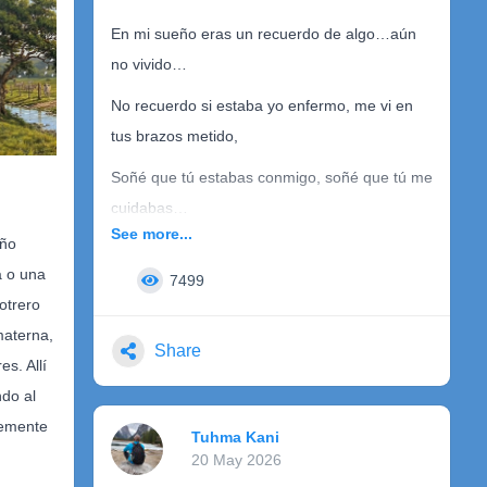
En mi sueño eras un recuerdo de algo…aún
al lugar
no vivido…
No recuerdo si estaba yo enfermo, me vi en
tus brazos metido,
Soñé que tú estabas conmigo, soñé que tú me
cuidabas…
See more...
eño
No pude ver muy bien tu rostro, la noche se
a o una
había cerrado
7499
otrero
sólo pude ver tus gafas y tu cabello dorado.
materna,
Share
s. Allí
ndo al
Anoche mientras dormía, soñé que te
remente
recordaba
Tuhma Kani
20 May 2026
Tú acariciabas mi rostro, yo el rostro tuyo