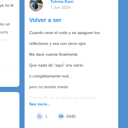
Tuhma Kani
vía
 ya no le
7 Jun 2026
tú eres el baile al cual asisto
Volver a ser
para disfrutar de la alegría.
omo un
uarta
Cuando cese el ruido y se apaguen los
 otro
Tú eres el ánimo que
reflectores y vea con otros ojos
sarlo
necesito
Me daré cuenta finalmente
udes.
en este laberinto sin salida
Que nada de "aquí" era cierto
eres la luz que ilumina el
, el
o completamente real...
camino
que, al
que nos llevará juntos
pero no tendré miedo
os
hasta el final de la vida.
Y justo allí, en el silencio de la noche
 que
See more...
Comprenderé que nunca fui yo
Tuhma Kani
1
5040
👍
 escritas
totalmente...siempre estuve aprendiendo a
mbría
ser...