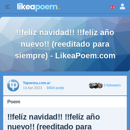
!!felíz navidad!! !!felíz año
nuevo!! (reeditado para
siempre) - LikeaPoem.com
Tupoema.com.ar
3 followers
14 Apr 2023
·
9404 posts
Poem
!!felíz navidad!! !!felíz año
nuevo!! (reeditado para