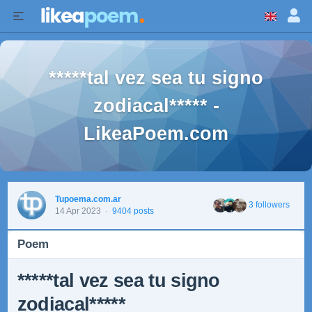
*****tal vez sea tu signo
zodiacal***** -
LikeaPoem.com
Tupoema.com.ar
3 followers
14 Apr 2023
·
9404 posts
Poem
*****tal vez sea tu signo
zodiacal*****