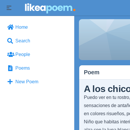
Home
Search
People
Poems
Poem
New Poem
A los chic
Puedo ver en tu rostro,
sensaciones de antañ
en colores risueños, po
Niño que habitas inter
alza con la luna blanc