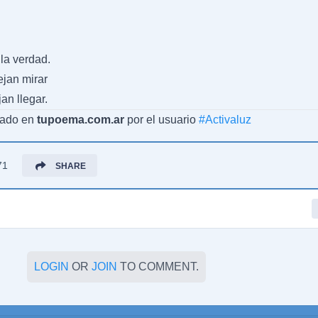
,la verdad.
ejan mirar
an llegar.
cado en
tupoema.com.ar
por el usuario
#
Activaluz
71
SHARE
LOGIN
OR
JOIN
TO COMMENT.