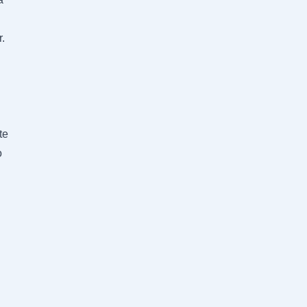
.
te
o