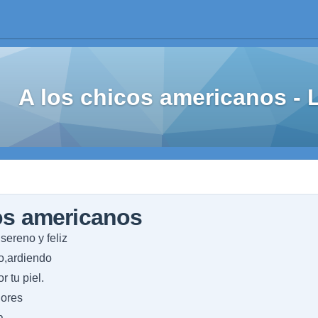
A los chicos americanos -
os americanos
sereno y feliz
o,ardiendo
r tu piel.
iores
a