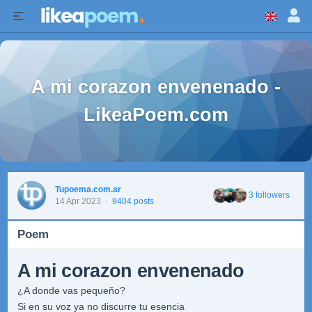
A mi corazon envenenado -
LikeaPoem.com
Tupoema.com.ar
3 followers
14 Apr 2023
·
9404 posts
Poem
A mi corazon envenenado
¿A donde vas pequeño?
Si en su voz ya no discurre tu esencia