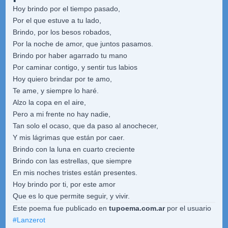
Hoy brindo por el tiempo pasado,
Por el que estuve a tu lado,
Brindo, por los besos robados,
Por la noche de amor, que juntos pasamos.
Brindo por haber agarrado tu mano
Por caminar contigo, y sentir tus labios
Hoy quiero brindar por te amo,
Te ame, y siempre lo haré.
Alzo la copa en el aire,
Pero a mi frente no hay nadie,
Tan solo el ocaso, que da paso al anochecer,
Y mis lágrimas que están por caer.
Brindo con la luna en cuarto creciente
Brindo con las estrellas, que siempre
En mis noches tristes están presentes.
Hoy brindo por ti, por este amor
Que es lo que permite seguir, y vivir.
Este poema fue publicado en
tupoema.com.ar
por el usuario
#
Lanzerot