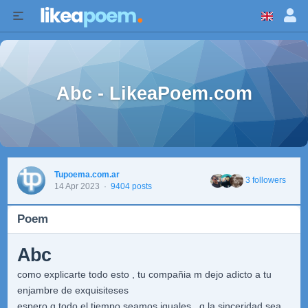
Abc - LikeaPoem.com
Tupoema.com.ar
3 followers
14 Apr 2023
·
9404 posts
Poem
Abc
como explicarte todo esto , tu compañia m dejo adicto a tu
enjambre de exquisiteses
espero q todo el tiempo seamos iguales , q la sinceridad sea