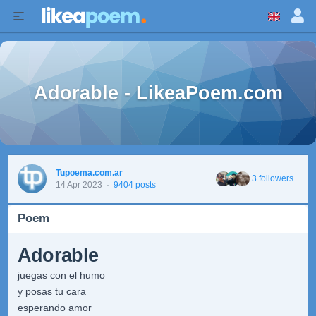
Adorable - LikeaPoem.com
Tupoema.com.ar
3 followers
14 Apr 2023
·
9404 posts
Poem
Adorable
juegas con el humo
y posas tu cara
esperando amor