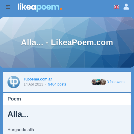
Alla... - LikeaPoem.com
Tupoema.com.ar
3 followers
14 Apr 2023
·
9404 posts
Poem
Alla...
.
Hurgando allá...