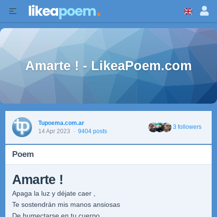
Amarte ! - LikeaPoem.com
Tupoema.com.ar
3 followers
14 Apr 2023
·
9404 posts
Poem
Amarte !
Apaga la luz y déjate caer ,
Te sostendrán mis manos ansiosas
De humectarse en tu cuerpo.