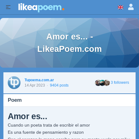
Amor es... -
LikeaPoem.com
Tupoema.com.ar
3 followers
14 Apr 2023
·
9404 posts
Poem
Amor es...
Cuando un poeta trata de escribir el amor
Es una fuente de pensamiento y razon