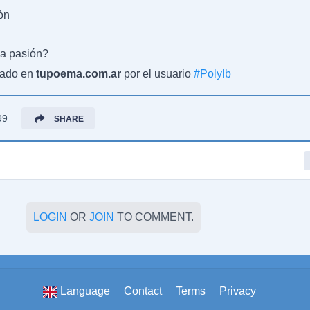
ón
da pasión?
cado en
tupoema.com.ar
por el usuario
#
Polylb
99
SHARE
LOGIN
OR
JOIN
TO COMMENT.
Language
Contact
Terms
Privacy