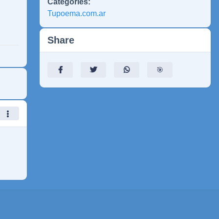
Categories:
Tupoema.com.ar
Share
🎯