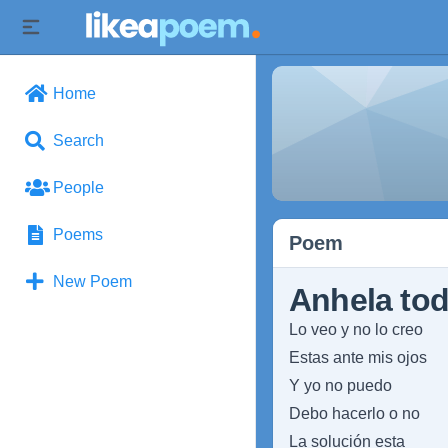
Home
Search
People
Poems
Poem
New Poem
Anhela tod
Lo veo y no lo creo
Estas ante mis ojos
Y yo no puedo
Debo hacerlo o no
La solución esta