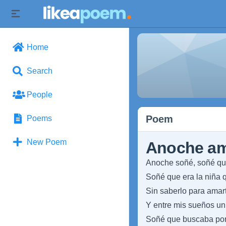
Home
Search
People
Poem
Poems
New Poem
Anoche a
Anoche soñé, soñé q
Soñé que era la niña 
Sin saberlo para amar
Y entre mis sueños un
Soñé que buscaba por