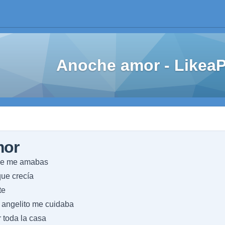
Anoche amor - Like
mor
ue me amabas
que crecía
te
 angelito me cuidaba
 toda la casa