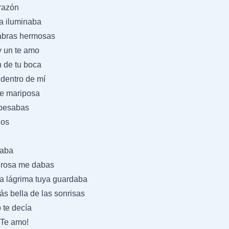
orazón
ra iluminaba
abras hermosas
y un te amo
n de tu boca
dentro de mí
de mariposa
besabas
ios
iaba
 rosa me dabas
na lágrima tuya guardaba
s bella de las sonrisas
 te decía
¡Te amo!