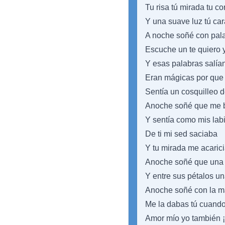
Tu risa tú mirada tu c
Y una suave luz tú ca
A noche soñé con pal
Escuche un te quiero 
Y esas palabras salía
Eran mágicas por que 
Sentía un cosquilleo 
Anoche soñé que me 
Y sentía como mis lab
De ti mi sed saciaba
Y tu mirada me acaric
Anoche soñé que una
Y entre sus pétalos u
Anoche soñé con la má
Me la dabas tú cuando
Amor mío yo también 