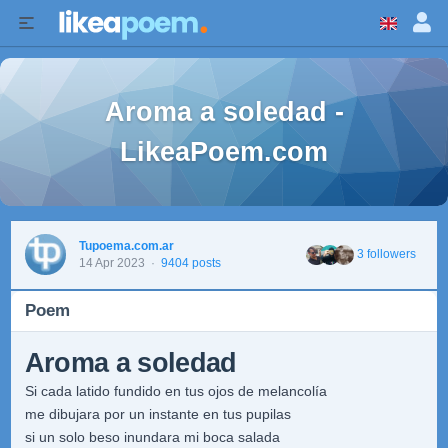
Aroma a soledad -
LikeaPoem.com
Tupoema.com.ar
3 followers
14 Apr 2023
·
9404 posts
Poem
Aroma a soledad
Si cada latido fundido en tus ojos de melancolía
me dibujara por un instante en tus pupilas
si un solo beso inundara mi boca salada