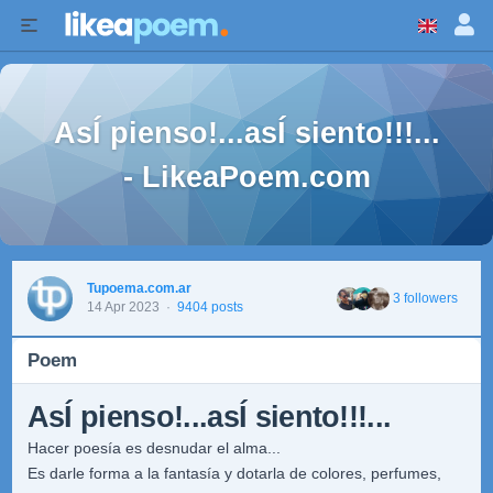
AsÍ pienso!...asÍ siento!!!...
- LikeaPoem.com
Tupoema.com.ar
3 followers
14 Apr 2023
·
9404 posts
Poem
AsÍ pienso!...asÍ siento!!!...
Hacer poesía es desnudar el alma...
Es darle forma a la fantasía y dotarla de colores, perfumes,