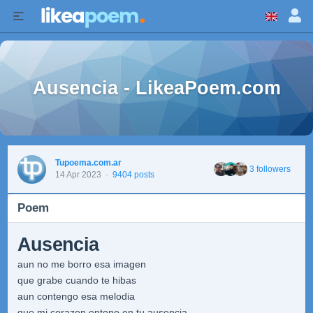
Ausencia - LikeaPoem.com
Tupoema.com.ar
3 followers
14 Apr 2023
·
9404 posts
Poem
Ausencia
aun no me borro esa imagen
que grabe cuando te hibas
aun contengo esa melodia
que mi corazon entono en tu ausencia