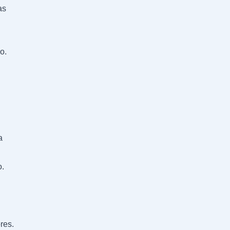
as
o.
a
.
res.