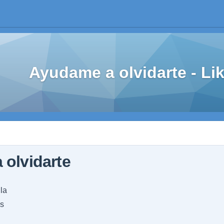
Ayudame a olvidarte - L
olvidarte
la
os