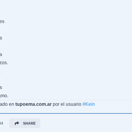
des
s
a
zos.
a
s
amo.
cado en
tupoema.com.ar
por el usuario
#
Kein
84
SHARE