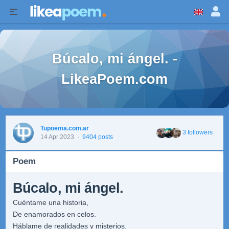
Búcalo, mi ángel. -
LikeaPoem.com
Tupoema.com.ar
3 followers
14 Apr 2023
·
9404 posts
Poem
Búcalo, mi ángel.
Cuéntame una historia,
De enamorados en celos.
Háblame de realidades y misterios.