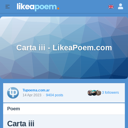
Carta iii - LikeaPoem.com
Tupoema.com.ar
3 followers
14 Apr 2023
·
9404 posts
Poem
Carta iii