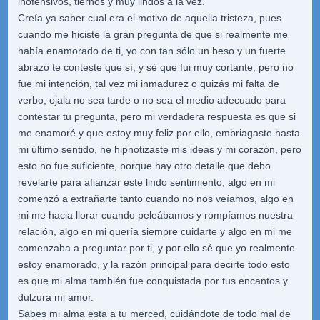
inofensivos, tiernos y muy lindos a la vez.
Creía ya saber cual era el motivo de aquella tristeza, pues
cuando me hiciste la gran pregunta de que si realmente me
había enamorado de ti, yo con tan sólo un beso y un fuerte
abrazo te conteste que sí, y sé que fui muy cortante, pero no
fue mi intención, tal vez mi inmadurez o quizás mi falta de
verbo, ojala no sea tarde o no sea el medio adecuado para
contestar tu pregunta, pero mi verdadera respuesta es que si
me enamoré y que estoy muy feliz por ello, embriagaste hasta
mi último sentido, he hipnotizaste mis ideas y mi corazón, pero
esto no fue suficiente, porque hay otro detalle que debo
revelarte para afianzar este lindo sentimiento, algo en mi
comenzó a extrañarte tanto cuando no nos veíamos, algo en
mi me hacia llorar cuando peleábamos y rompíamos nuestra
relación, algo en mi quería siempre cuidarte y algo en mi me
comenzaba a preguntar por ti, y por ello sé que yo realmente
estoy enamorado, y la razón principal para decirte todo esto
es que mi alma también fue conquistada por tus encantos y
dulzura mi amor.
Sabes mi alma esta a tu merced, cuidándote de todo mal de