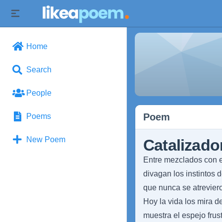
Home
Search
People
Poem
Poems
New Poem
Catalizado
Entre mezclados con el
divagan los instintos 
que nunca se atreviero
Hoy la vida los mira de
muestra el espejo fru