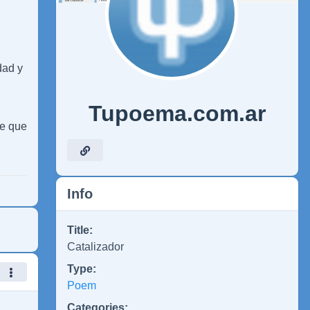
dad y
Tupoema.com.ar
le que
Info
Title:
Catalizador
Type:
Poem
Categories: