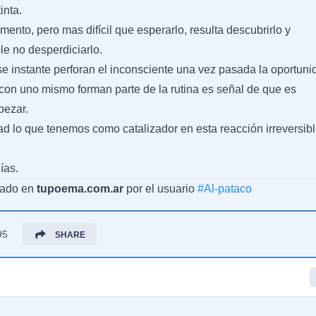
inta.
ento, pero mas difícil que esperarlo, resulta descubrirlo y
le no desperdiciarlo.
e instante perforan el inconsciente una vez pasada la oportuni
con uno mismo forman parte de la rutina es señal de que es
pezar.
ad lo que tenemos como catalizador en esta reacción irreversib
ías.
cado en
tupoema.com.ar
por el usuario
#
Al-pataco
95
SHARE