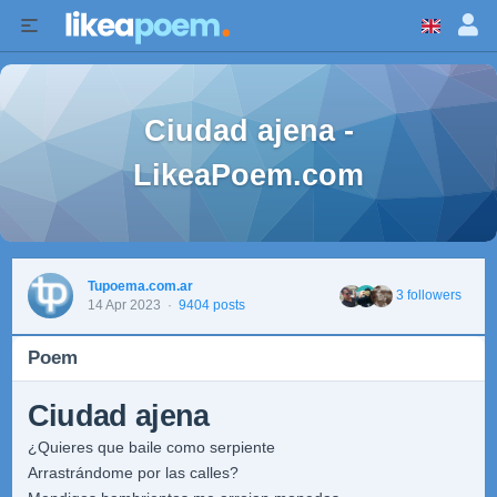
Ciudad ajena -
LikeaPoem.com
Tupoema.com.ar
3 followers
14 Apr 2023
·
9404 posts
Poem
Ciudad ajena
¿Quieres que baile como serpiente
Arrastrándome por las calles?