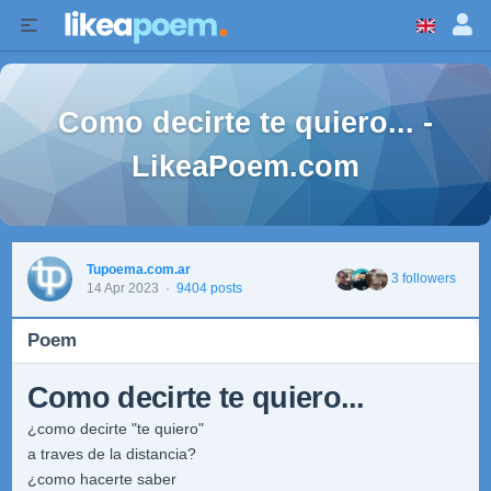
Como decirte te quiero... -
LikeaPoem.com
Tupoema.com.ar
3 followers
14 Apr 2023
·
9404 posts
Poem
Como decirte te quiero...
¿como decirte "te quiero"
a traves de la distancia?
¿como hacerte saber