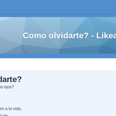
Como olvidarte? - Lik
darte?
us ojos?
en a la vida.
lado,