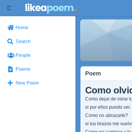
Home
Search
People
Poems
Poem
New Poem
Como olvi
Como dejar de mirar t
si por ellos puedo ver.
Como no abrazarte?
si tus brazos me vuelv
Como no caminar a tu 