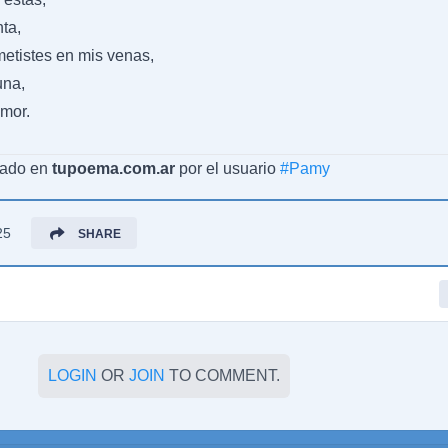
ta,
etistes en mis venas,
una,
amor.
cado en
tupoema.com.ar
por el usuario
#
Pamy
25
SHARE
LOGIN
OR
JOIN
TO COMMENT.