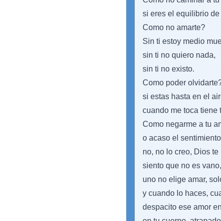
si eres el equilibrio d
Como no amarte?
Sin ti estoy medio mue
sin ti no quiero nada,
sin ti no existo.
Como poder olvidarte
si estas hasta en el air
cuando me toca tiene 
Como negarme a tu a
o acaso el sentimiento
no, no lo creo, Dios te
siento que no es vano,
uno no elige amar, so
y cuando lo haces, c
despacito ese amor en
en tu cuerpo, atrapado