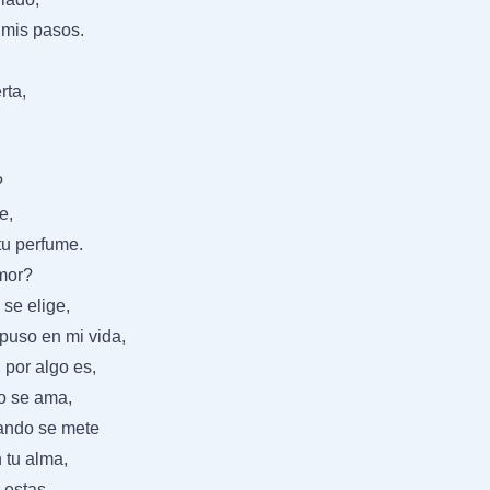
e mis pasos.
rta,
?
e,
tu perfume.
mor?
 se elige,
 puso en mi vida,
 por algo es,
lo se ama,
uando se mete
 tu alma,
 estas,