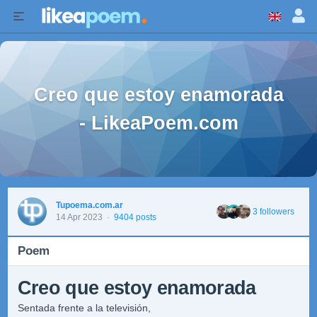
Creo que estoy enamorada
- LikeaPoem.com
Tupoema.com.ar
3 followers
14 Apr 2023
·
9404 posts
Poem
Creo que estoy enamorada
Sentada frente a la televisión,