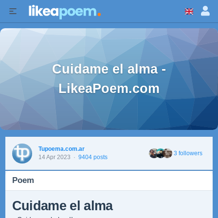
Cuidame el alma -
LikeaPoem.com
Tupoema.com.ar
3 followers
14 Apr 2023
·
9404 posts
Poem
Cuidame el alma