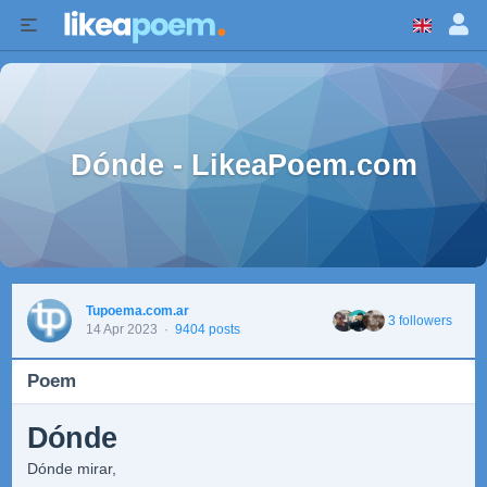
Dónde - LikeaPoem.com
Tupoema.com.ar
3 followers
14 Apr 2023
·
9404 posts
Poem
Dónde
Dónde mirar,