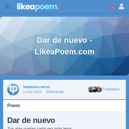
Dar de nuevo -
LikeaPoem.com
Tupoema.com.ar
3 followers
14 Apr 2023
·
9404 posts
Poem
Dar de nuevo
Tus alas vuelan cada vez más lejos