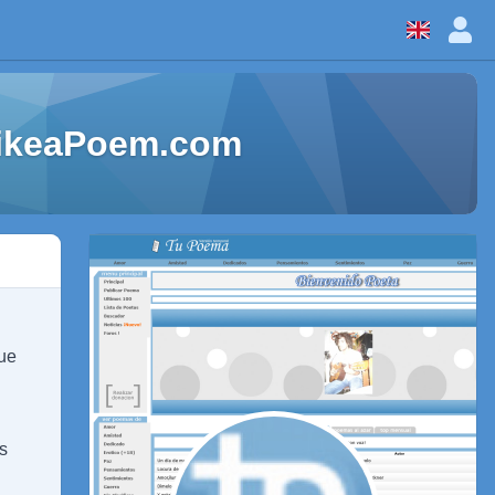
 LikeaPoem.com
que
s