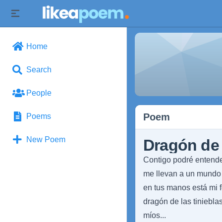
Home
Search
People
Poem
Poems
New Poem
Dragón de 
Contigo podré entende
me llevan a un mundo f
en tus manos está mi fe
dragón de las tiniebla
míos...