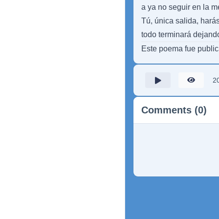
a ya no seguir en la m
Tú, única salida, hará
todo terminará dejando
Este poema fue publi
2
Comments (0)