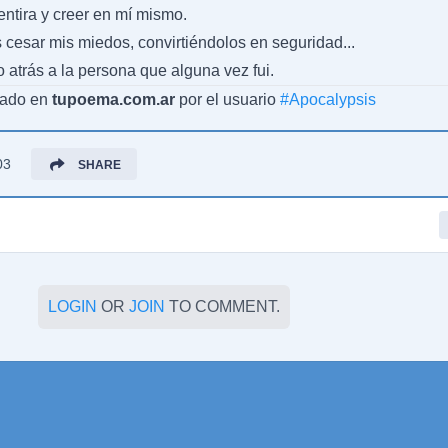
entira y creer en mí mismo.
s cesar mis miedos, convirtiéndolos en seguridad...
 atrás a la persona que alguna vez fui.
cado en
tupoema.com.ar
por el usuario
#
Apocalypsis
03
SHARE
LOGIN
OR
JOIN
TO COMMENT.