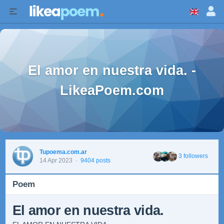
El amor en nuestra vida. -
LikeaPoem.com
Tupoema.com.ar
3 followers
14 Apr 2023
·
9404 posts
Poem
El amor en nuestra vida.