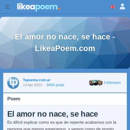
El amor no nace, se hace -
LikeaPoem.com
Tupoema.com.ar
3 followers
14 Apr 2023
·
9404 posts
Poem
El amor no nace, se hace
Es difícil explicar como es que de repente acabamos con la
persona que menos esperamos, y vemos como de pronto