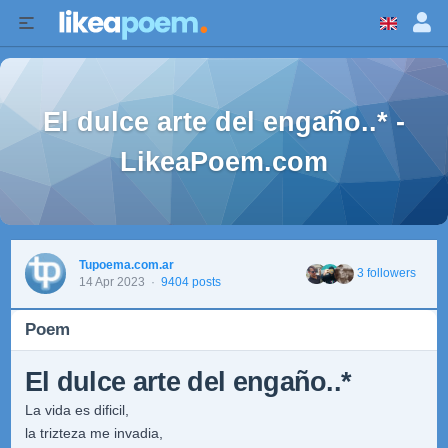
El dulce arte del engaño..* -
LikeaPoem.com
Tupoema.com.ar
3 followers
14 Apr 2023
·
9404 posts
Poem
El dulce arte del engaño..*
La vida es dificil,
la trizteza me invadia,