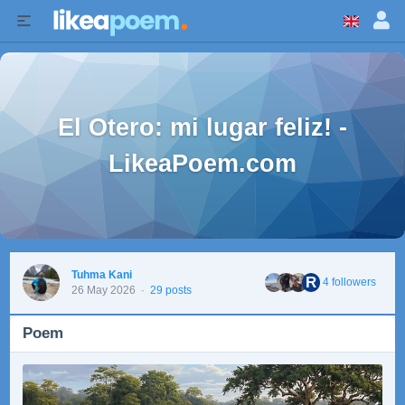
El Otero: mi lugar feliz! -
LikeaPoem.com
Tuhma Kani
R
4 followers
26 May 2026
·
29 posts
Poem