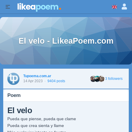
El velo - LikeaPoem.com
Tupoema.com.ar
3 followers
14 Apr 2023
·
9404 posts
Poem
El velo
Pueda que piense, pueda que clame
Pueda que crea sienta y llame