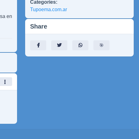
Categories:
Tupoema.com.ar
isa en
Share
🎯