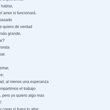
 hablar,
l amor si funcionará.
 pasado
te quiero de verdad
n más grande,
ar?
 ronda
par.
smar,
ce;
d, al menos una esperanza
ompartimos el trabajo
, pero yo quiero algo mas
!
como si fuera tu altar,