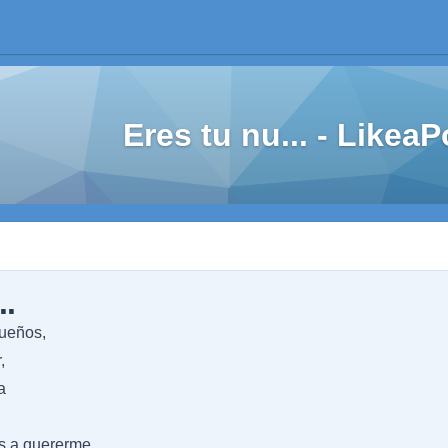
Eres tu nu... - Like
..
sueños,
,
a
s a quererme,