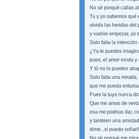
No sé porqué callas al
Tu y yo sabemos qué e
olvida las heridas del
y vuelve empezar, yo 
Solo falta la intenció
¿Ya te puedes imagin
pues, el amor ronda y
Y tú no lo puedes atra
Solo falta una mirada,
que me pueda entusia
Pues la tuya nunca di
Que me amas de verda
esa me podrias dar, c
y tambien una amistad
dime...si puedo soñar!!
No sé porqué me miras 