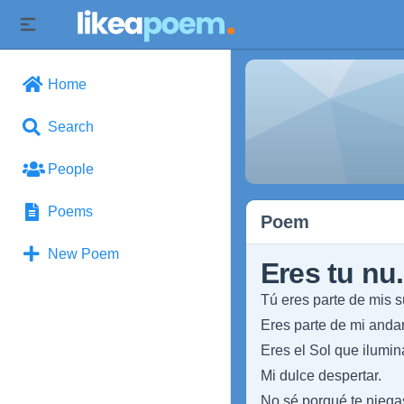
Home
Search
People
Poems
Poem
New Poem
Eres tu nu.
Tú eres parte de mis 
Eres parte de mi andar
Eres el Sol que ilumin
Mi dulce despertar.
No sé porqué te niega