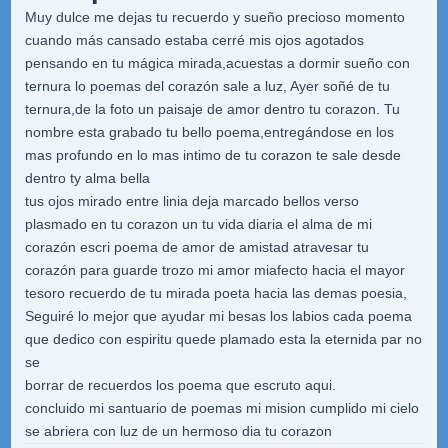
Muy dulce me dejas tu recuerdo y sueño precioso momento
cuando más cansado estaba cerré mis ojos agotados
pensando en tu mágica mirada,acuestas a dormir sueño con
ternura lo poemas del corazón sale a luz, Ayer soñé de tu
ternura,de la foto un paisaje de amor dentro tu corazon. Tu
nombre esta grabado tu bello poema,entregándose en los
mas profundo en lo mas intimo de tu corazon te sale desde
dentro ty alma bella
tus ojos mirado entre linia deja marcado bellos verso
plasmado en tu corazon un tu vida diaria el alma de mi
corazón escri poema de amor de amistad atravesar tu
corazón para guarde trozo mi amor miafecto hacia el mayor
tesoro recuerdo de tu mirada poeta hacia las demas poesia,
Seguiré lo mejor que ayudar mi besas los labios cada poema
que dedico con espiritu quede plamado esta la eternida par no
se
borrar de recuerdos los poema que escruto aqui.
concluido mi santuario de poemas mi mision cumplido mi cielo
se abriera con luz de un hermoso dia tu corazon