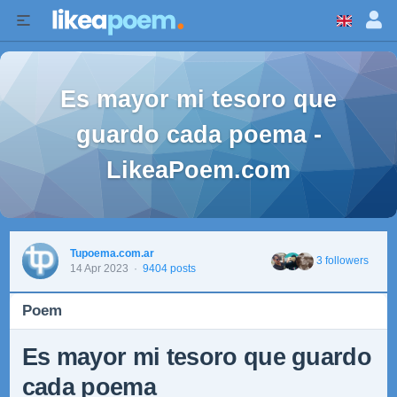
Es mayor mi tesoro que
guardo cada poema -
LikeaPoem.com
Tupoema.com.ar
3 followers
14 Apr 2023
·
9404 posts
Poem
Es mayor mi tesoro que guardo
cada poema