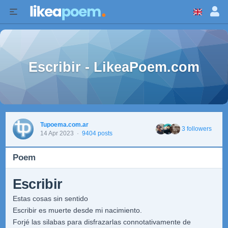
Escribir - LikeaPoem.com
Tupoema.com.ar
3 followers
14 Apr 2023
·
9404 posts
Poem
Escribir
Estas cosas sin sentido
Escribir es muerte desde mi nacimiento.
Forjé las silabas para disfrazarlas connotativamente de