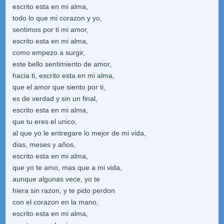
escrito esta en mi alma,
todo lo que mi corazon y yo,
sentimos por ti mi amor,
escrito esta en mi alma,
como empezo a surgir,
este bello sentimiento de amor,
hacia ti, escrito esta en mi alma,
que el amor que siento por ti,
es de verdad y sin un final,
escrito esta en mi alma,
que tu eres el unico,
al que yo le entregare lo mejor de mi vida,
dias, meses y años,
escrito esta en mi alma,
que yo te amo, mas que a mi vida,
aunque algunas vece, yo te
hiera sin razon, y te pido perdon
con el corazon en la mano,
escrito esta en mi alma,