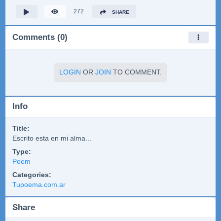
272
SHARE
Comments (0)
LOGIN
OR
JOIN
TO COMMENT.
Info
Title:
Escrito esta en mi alma...
Type:
Poem
Categories:
Tupoema.com.ar
Share