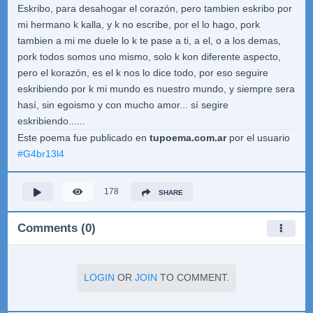
Eskribo, para desahogar el corazón, pero tambien eskribo por
mi hermano k kalla, y k no escribe, por el lo hago, pork
tambien a mi me duele lo k te pase a ti, a el, o a los demas,
pork todos somos uno mismo, solo k kon diferente aspecto,
pero el korazón, es el k nos lo dice todo, por eso seguire
eskribiendo por k mi mundo es nuestro mundo, y siempre sera
hasí, sin egoismo y con mucho amor... sí segire
eskribiendo......
Este poema fue publicado en
tupoema.com.ar
por el usuario
#
G4br13l4
178
SHARE
Comments (0)
LOGIN
OR
JOIN
TO COMMENT.