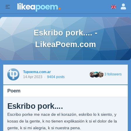
Eskribo pork.... -
LikeaPoem.com
Tupoema.com.ar
3 followers
14 Apr 2023
·
9404 posts
Poem
Eskribo pork....
Escribo porke me nace de el korazón, eskribo lo k siento, y
kosas de la gente, k no tienen explikasión k si el dolor de la
gente, k si mi alegria, k si nuestra pena.