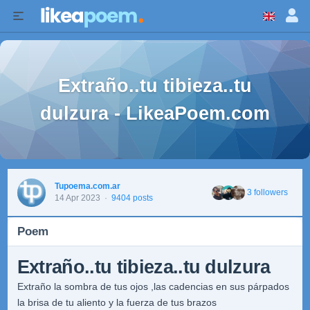
Extraño..tu tibieza..tu
dulzura - LikeaPoem.com
Tupoema.com.ar
3 followers
14 Apr 2023
·
9404 posts
Poem
Extraño..tu tibieza..tu dulzura
Extraño la sombra de tus ojos ,las cadencias en sus párpados
la brisa de tu aliento y la fuerza de tus brazos