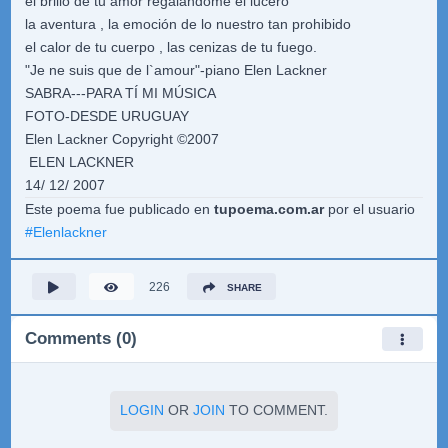
el brillo de tu amor regalándome el lucero
la aventura , la emoción de lo nuestro tan prohibido
el calor de tu cuerpo , las cenizas de tu fuego.
"Je ne suis que de l`amour"-piano Elen Lackner
SABRA---PARA TÍ MI MÚSICA
FOTO-DESDE URUGUAY
Elen Lackner Copyright ©2007
ELEN LACKNER
14/ 12/ 2007
Este poema fue publicado en
tupoema.com.ar
por el usuario
#
Elenlackner
226
SHARE
Comments (0)
LOGIN
OR
JOIN
TO COMMENT.