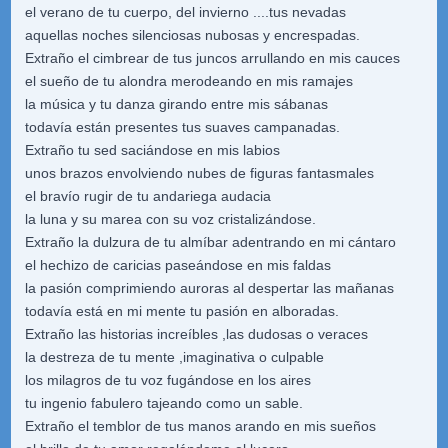
el verano de tu cuerpo, del invierno ....tus nevadas
aquellas noches silenciosas nubosas y encrespadas.
Extraño el cimbrear de tus juncos arrullando en mis cauces
el sueño de tu alondra merodeando en mis ramajes
la música y tu danza girando entre mis sábanas
todavía están presentes tus suaves campanadas.
Extraño tu sed saciándose en mis labios
unos brazos envolviendo nubes de figuras fantasmales
el bravío rugir de tu andariega audacia
la luna y su marea con su voz cristalizándose.
Extraño la dulzura de tu almíbar adentrando en mi cántaro
el hechizo de caricias paseándose en mis faldas
la pasión comprimiendo auroras al despertar las mañanas
todavía está en mi mente tu pasión en alboradas.
Extraño las historias increíbles ,las dudosas o veraces
la destreza de tu mente ,imaginativa o culpable
los milagros de tu voz fugándose en los aires
tu ingenio fabulero tajeando como un sable.
Extraño el temblor de tus manos arando en mis sueños